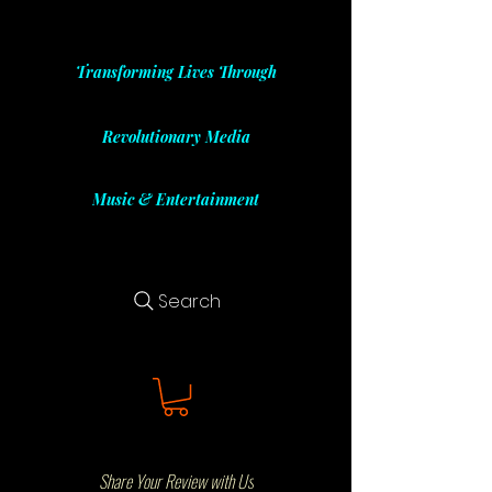
Transforming Lives Through
Revolutionary Media
Music & Entertainment
Search
Share Your Review with Us