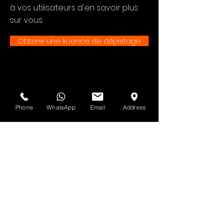
à vos utilisateurs d'en savoir plus
sur vous.
Obtenir une licence de dépistage
Voir d'abord
Phone
WhatsApp
Email
Address
Abonnez-vous à la newsletter HOF et
MMN
Prénom et nom
Adresse email