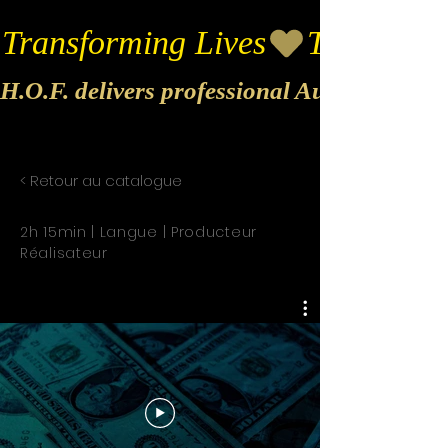
Transforming Lives
H.O.F. delivers professional Audio & Vide
< Retour au catalogue
2h 15min | Langue | Producteur
Réalisateur