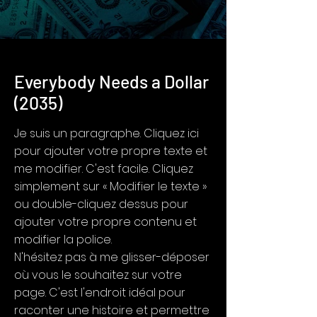
Everybody Needs a Dollar
(2035)
Je suis un paragraphe. Cliquez ici
pour ajouter votre propre texte et
me modifier. C'est facile. Cliquez
simplement sur « Modifier le texte »
ou double-cliquez dessus pour
ajouter votre propre contenu et
modifier la police.
N'hésitez pas à me glisser-déposer
où vous le souhaitez sur votre
page. C'est l'endroit idéal pour
raconter une histoire et permettre