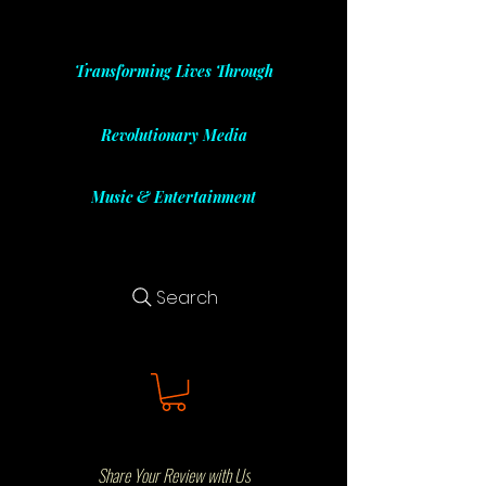
Transforming Lives Through
Revolutionary Media
Music & Entertainment
Search
Share Your Review with Us