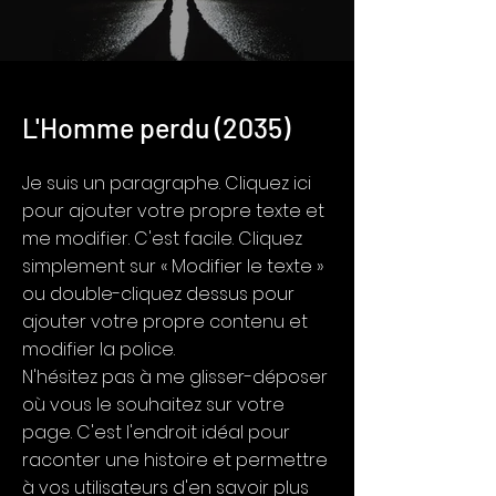
L'Homme perdu (2035)
Je suis un paragraphe. Cliquez ici
pour ajouter votre propre texte et
me modifier. C'est facile. Cliquez
simplement sur « Modifier le texte »
ou double-cliquez dessus pour
ajouter votre propre contenu et
modifier la police.
N'hésitez pas à me glisser-déposer
où vous le souhaitez sur votre
page. C'est l'endroit idéal pour
raconter une histoire et permettre
à vos utilisateurs d'en savoir plus