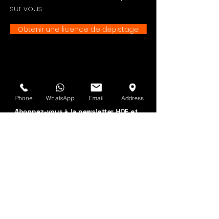
sur vous.
Obtenir une licence de dépistage
Voir d'abord
Phone
WhatsApp
Email
Address
Abonnez-vous à la newsletter HOF et
MMN
Prénom et nom
Adresse email
Oui, abonnez-moi à 