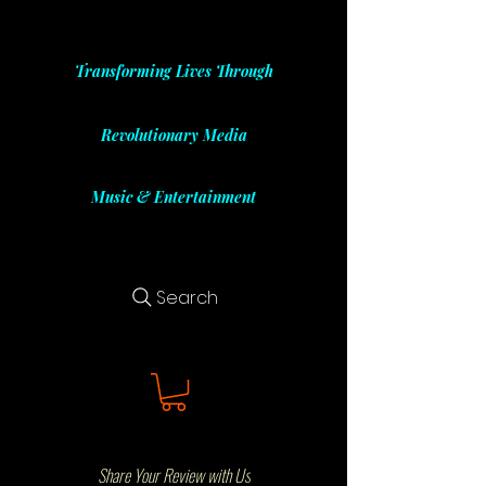
Transforming Lives Through
Revolutionary Media
Music & Entertainment
Search
Share Your Review with Us