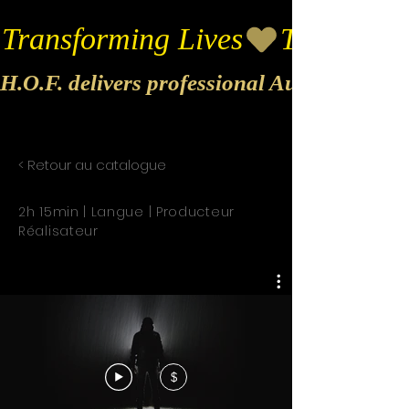
Transforming Lives
H.O.F. delivers professional Audio & Vide
< Retour au catalogue
2h 15min | Langue | Producteur
Réalisateur
$