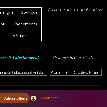
Verified Transcendent Radio✅
en ligne
Boutique
enir
Événements
Vérifier
Share Your Review with Us
usic & Entertainment
Promote Your Creative Brand
iscover Independent Artistes
Subscriptions
Se connecter