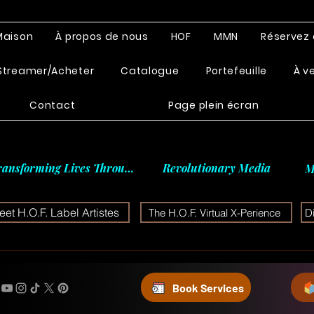
Maison
À propos de nous
HOF
MMN
Réservez 
Streamer/Acheter
Catalogue
Portefeuille
À v
Contact
Page plein écran
ransforming Lives Through
Revolutionary Media
M
et H.O.F. Label Artistes
The H.O.F. Virtual X-Perience
D
Book Services