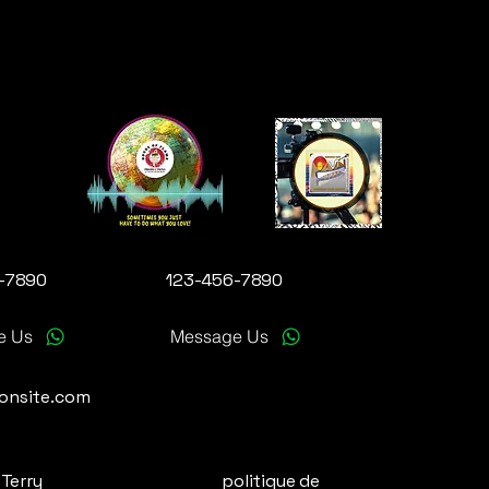
-7890
123-456-7890
e Us
Message Us
onsite.com
 Terry
politique de