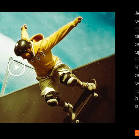
J
p
m
s
o
a
m
N
o
p
r
à
s
O