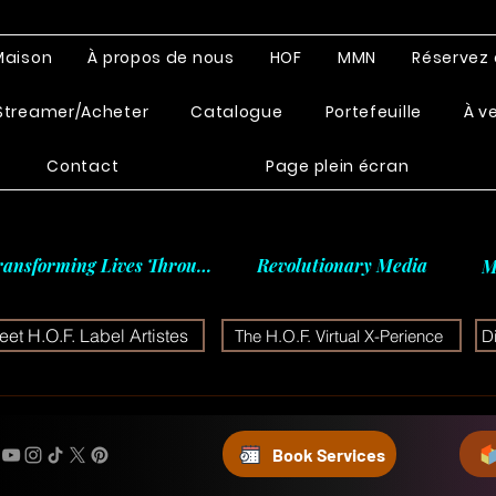
Maison
À propos de nous
HOF
MMN
Réservez 
Streamer/Acheter
Catalogue
Portefeuille
À v
Contact
Page plein écran
ransforming Lives Through
Revolutionary Media
M
et H.O.F. Label Artistes
The H.O.F. Virtual X-Perience
D
Book Services