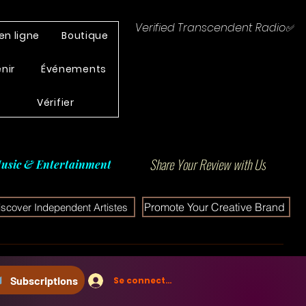
Verified Transcendent Radio✅
en ligne
Boutique
enir
Événements
Vérifier
Share Your Review with Us
usic & Entertainment
Promote Your Creative Brand
iscover Independent Artistes
Subscriptions
Se connecter