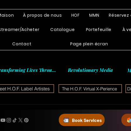
Maison
À propos de nous
HOF
MMN
Réservez 
Streamer/Acheter
Catalogue
Portefeuille
À v
Contact
Page plein écran
ransforming Lives Through
Revolutionary Media
M
et H.O.F. Label Artistes
The H.O.F. Virtual X-Perience
D
Book Services