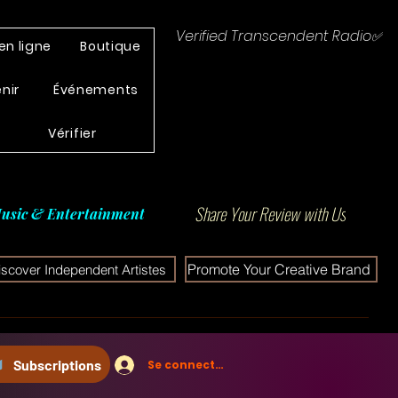
Verified Transcendent Radio✅
en ligne
Boutique
enir
Événements
Vérifier
Share Your Review with Us
usic & Entertainment
Promote Your Creative Brand
iscover Independent Artistes
Subscriptions
Se connecter