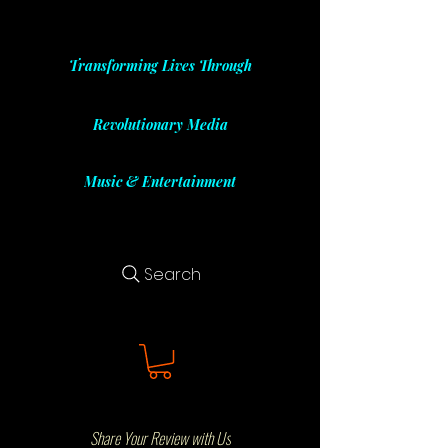
Transforming Lives Through
Revolutionary Media
Music & Entertainment
Search
Share Your Review with Us