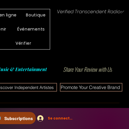
Verified Transcendent Radio✅
en ligne
Boutique
enir
Événements
Vérifier
Share Your Review with Us
usic & Entertainment
Promote Your Creative Brand
iscover Independent Artistes
Subscriptions
Se connecter