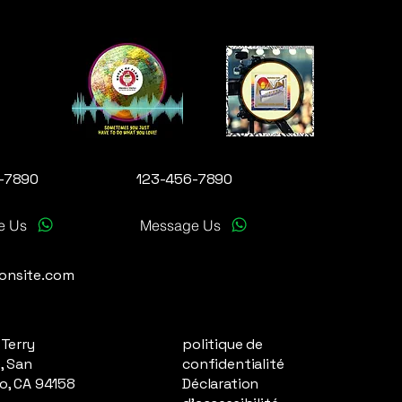
-7890
123-456-7890
e Us
Message Us
onsite.com
 Terry
politique de
, San
confidentialité
o, CA 94158
Déclaration