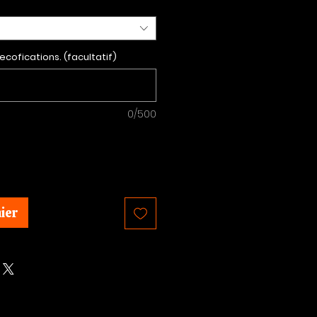
ecofications. (facultatif)
0/500
ier