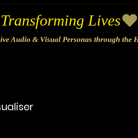
sive Audio & Visual Personas through the H
sualiser
x