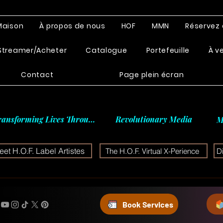
Maison
À propos de nous
HOF
MMN
Réservez 
Streamer/Acheter
Catalogue
Portefeuille
À v
Contact
Page plein écran
ransforming Lives Through
Revolutionary Media
M
et H.O.F. Label Artistes
The H.O.F. Virtual X-Perience
D
Book Services