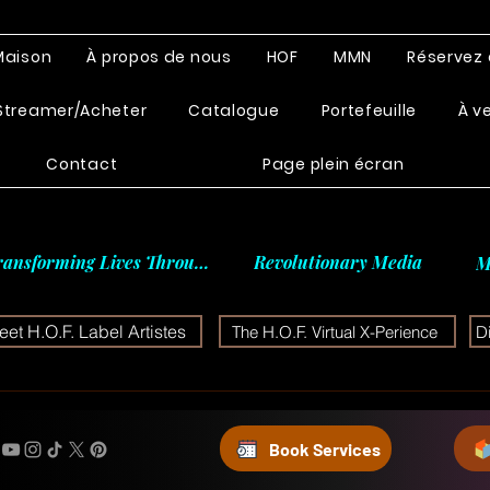
Maison
À propos de nous
HOF
MMN
Réservez 
Streamer/Acheter
Catalogue
Portefeuille
À v
Contact
Page plein écran
ransforming Lives Through
Revolutionary Media
M
et H.O.F. Label Artistes
The H.O.F. Virtual X-Perience
D
Book Services