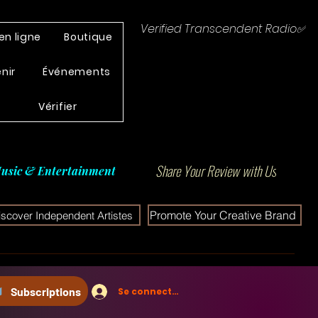
Verified Transcendent Radio✅
en ligne
Boutique
enir
Événements
Vérifier
Share Your Review with Us
usic & Entertainment
Promote Your Creative Brand
iscover Independent Artistes
Subscriptions
Se connecter