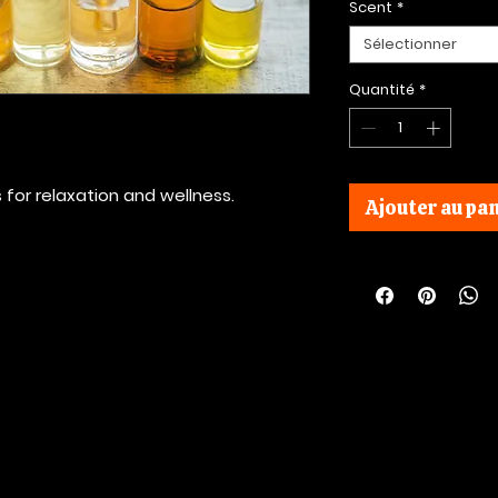
Scent
*
Sélectionner
Quantité
*
s for relaxation and wellness.
Ajouter au pan