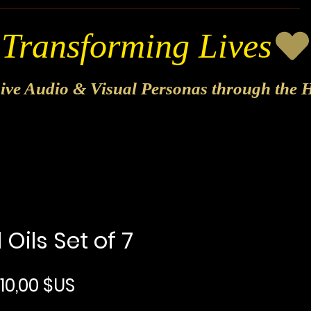
sive Audio & Visual Personas through the H
 Oils Set of 7
Prix original
Prix promotionnel
10,00 $US