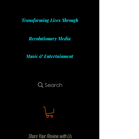
Transforming Lives Through
Revolutionary Media
Music & Entertainment
Search
Share Your Review with Us