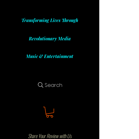
Transforming Lives Through
Revolutionary Media
Music & Entertainment
Search
Share Your Review with Us