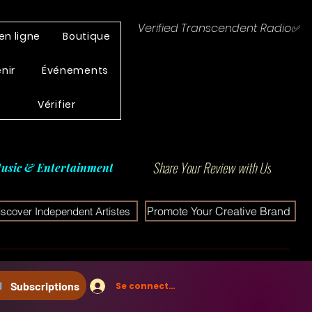
Verified Transcendent Radio✅
en ligne
Boutique
enir
Événements
Vérifier
Share Your Review with Us
usic & Entertainment
Promote Your Creative Brand
iscover Independent Artistes
Subscriptions
Se connecter