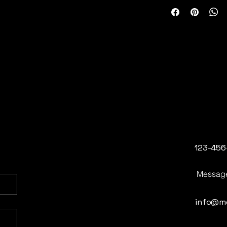
123-456
Messag
info@m