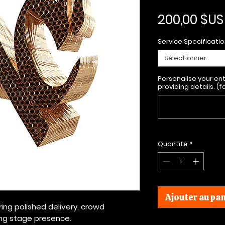
200,00 $US
Service Specificati
Sélectionner
Personalise your en
providing details. (f
Quantité
*
Ajouter au pan
ing polished delivery, crowd
ng stage presence.