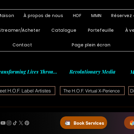
Maison
À propos de nous
HOF
MMN
Réservez 
Streamer/Acheter
Catalogue
Portefeuille
À v
Contact
Page plein écran
ransforming Lives Through
Revolutionary Media
M
et H.O.F. Label Artistes
The H.O.F. Virtual X-Perience
D
Book Services