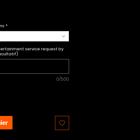
Prix
ons
*
tertainment service request by
acultatif)
0/500
ier