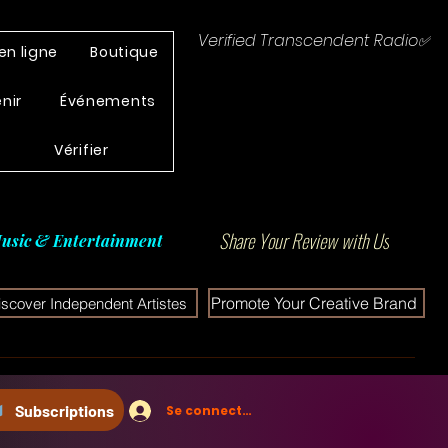
Verified Transcendent Radio✅
en ligne
Boutique
enir
Événements
Vérifier
Share Your Review with Us
usic & Entertainment
Promote Your Creative Brand
iscover Independent Artistes
Subscriptions
Se connecter