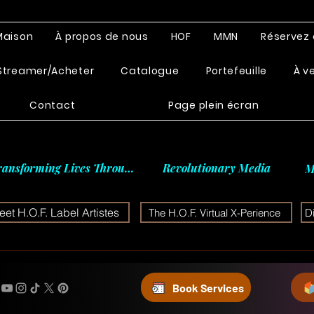
Maison
À propos de nous
HOF
MMN
Réservez 
Streamer/Acheter
Catalogue
Portefeuille
À v
Contact
Page plein écran
ransforming Lives Through
Revolutionary Media
M
et H.O.F. Label Artistes
The H.O.F. Virtual X-Perience
D
Book Services