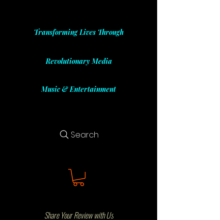
Transforming Lives Through
Revolutionary Media
Music & Entertainment
Search
Share Your Review with Us