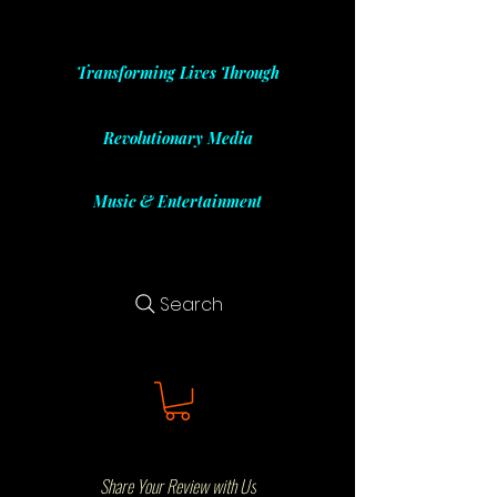
Transforming Lives Through
Revolutionary Media
Music & Entertainment
Search
Share Your Review with Us