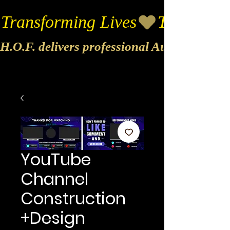
Transforming Lives
H.O.F. delivers professional Audio & Vide
YouTube
Channel
Construction
+Design