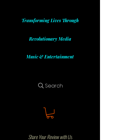
Transforming Lives Through
Revolutionary Media
Music & Entertainment
Search
Share Your Review with Us