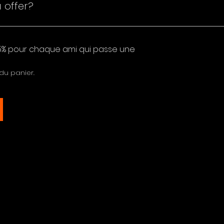
 offer?
 de 5%.
 du panier.
es including music production, video production, multimed
 5% pour chaque ami qui passe une
 du panier.