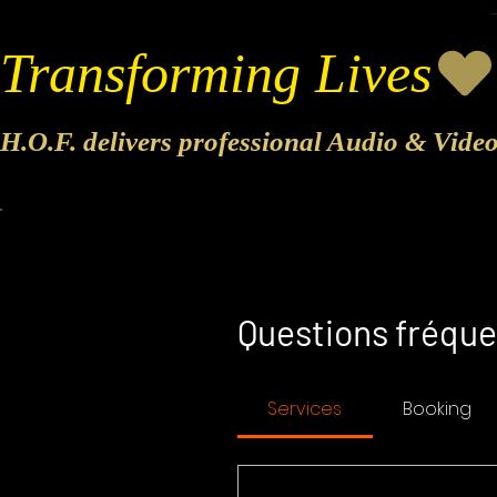
Transforming Lives
H.O.F. delivers professional Audio & Vide
Questions fréq
Services
Booking
Bénéficiez d'une réduction de 
parrainez
Bénéficiez d'avantages spéciaux