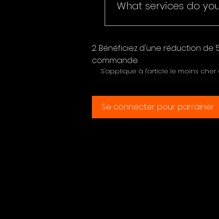
What services do you
Offrez à vos amis une réduction
S'applique à l'article le moins cher
We offer a range of servic
media promotion.
Bénéficiez d'une réduction de
commande.
S'applique à l'article le moins cher
Se connecter pour parrainer