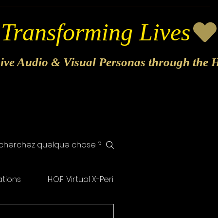
sive Audio & Visual Personas through the H
ations
H.O.F. Virtual X-Perience
H.O.F. Digital Di