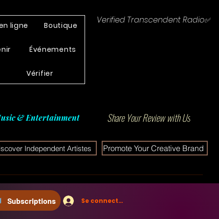
Verified Transcendent Radio✅
en ligne
Boutique
enir
Événements
Vérifier
Share Your Review with Us
usic & Entertainment
Promote Your Creative Brand
iscover Independent Artistes
Subscriptions
Se connecter