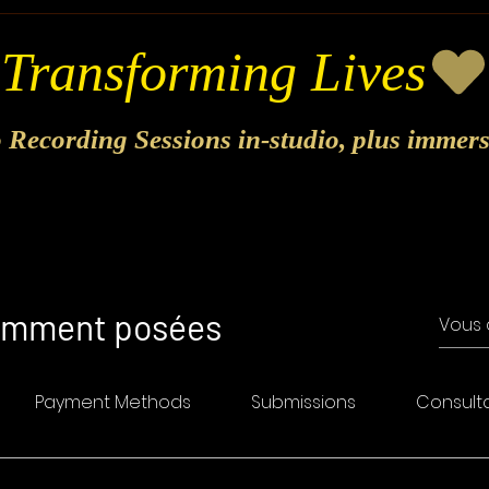
o Recording Sessions in-studio, plus immer
uemment posées
Payment Methods
Submissions
Consult
5% pour chaque ami que vous
 pour vous et vos amis