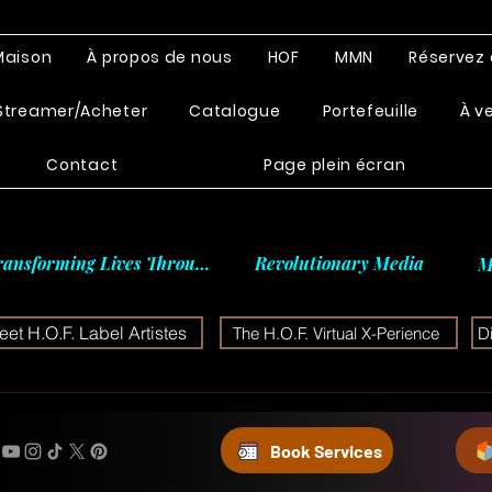
Maison
À propos de nous
HOF
MMN
Réservez 
Streamer/Acheter
Catalogue
Portefeuille
À v
Contact
Page plein écran
ransforming Lives Through
Revolutionary Media
M
et H.O.F. Label Artistes
The H.O.F. Virtual X-Perience
D
Book Services