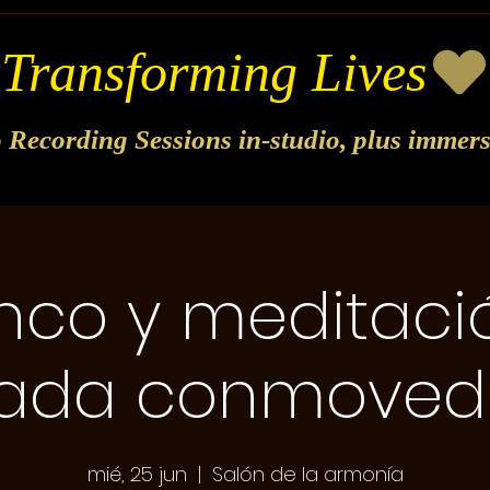
o Recording Sessions in-studio, plus immer
co y meditaci
lada conmoved
mié, 25 jun
  |  
Salón de la armonía