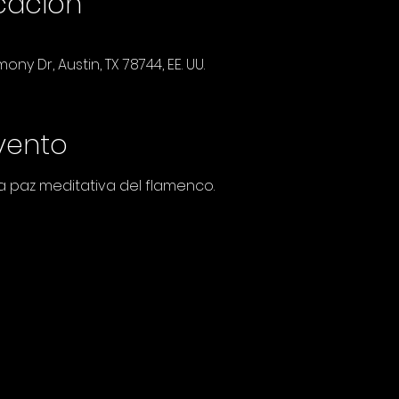
icación
ny Dr, Austin, TX 78744, EE. UU.
vento
la paz meditativa del flamenco.