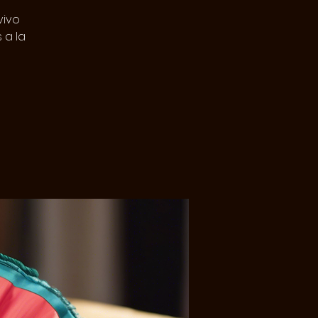
vivo
 a la