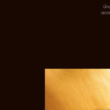
Úna
acom