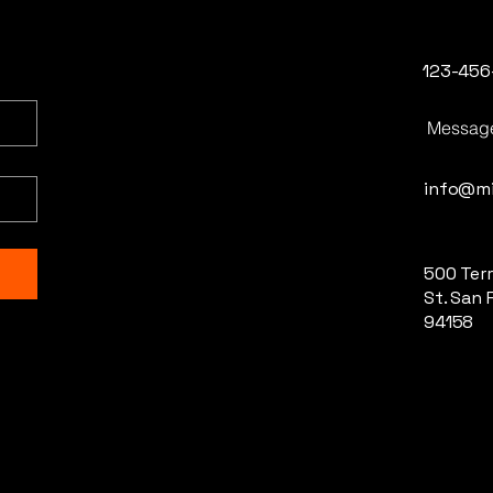
123-456
Messag
info@mi
500 Terr
St. San 
94158