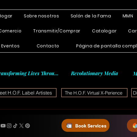
Hogar
Sobre nosotros
Salón de la Fama
MMN
Comercio
Transmitir/Comprar
Catalogar
Car
Eventos
Contacto
Página de pantalla comp
ransforming Lives Through
Revolutionary Media
M
et H.O.F. Label Artistes
The H.O.F. Virtual X-Perience
D
Book Services