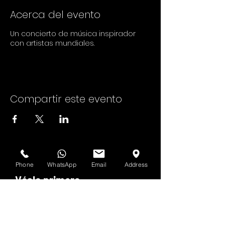
Acerca del evento
Un concierto de música inspirador
con artistas mundiales.
Compartir este evento
Phone
WhatsApp
Email
Address
Véalo primero
Suscríbete al boletín de HOF y MMN