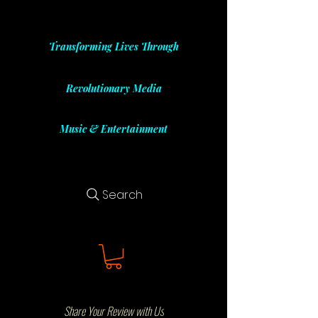
Transforming Lives Through
Revolutionary Media
Music & Entertainment
Search
Share Your Review with Us