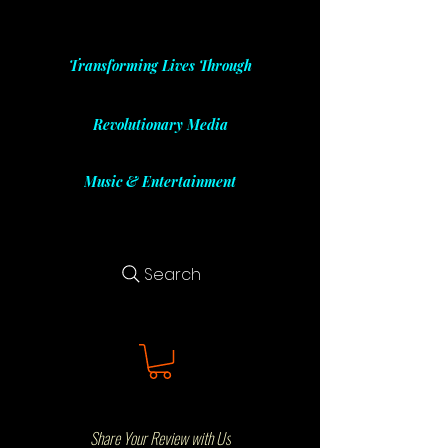
Transforming Lives Through
Revolutionary Media
Music & Entertainment
Search
Share Your Review with Us