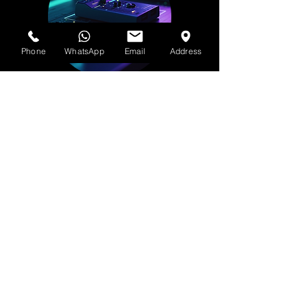
Phone
WhatsApp
Email
Address
Nuestra historia
Descubre posibilidades
ilimitadas con House of Flamz
Productions y X-Klusiv Soundz
Music (HOF), un innovador
refugio para la representación
musical y creativa integral.
Sumérgete en esta meca
fortificada donde las
oportunidades artísticas son