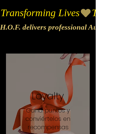
Transforming Lives
H.O.F. delivers professional Audio & Vide
Loyalty
Gana puntos y
conviértelos en
recompensas