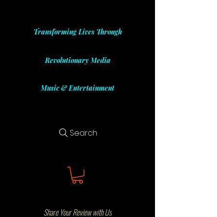
Transforming Lives Through
Revolutionary Media
Music & Entertainment
Search
Share Your Review with Us