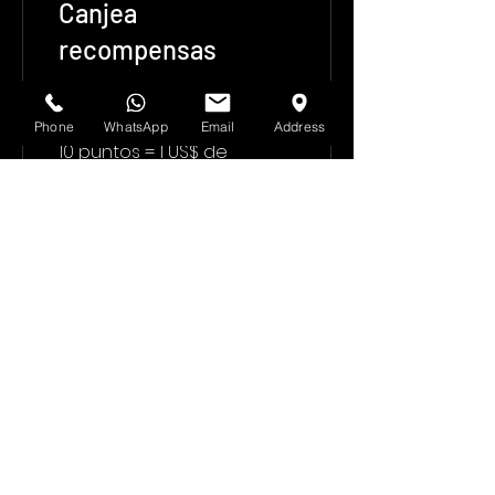
Canjea
recompensas
Flexible reward
Phone
WhatsApp
Email
Address
10 puntos = 1 US$ de
descuento
10% off all events
10 puntos = 10% de
descuento en todas las
entradas
Véalo primero