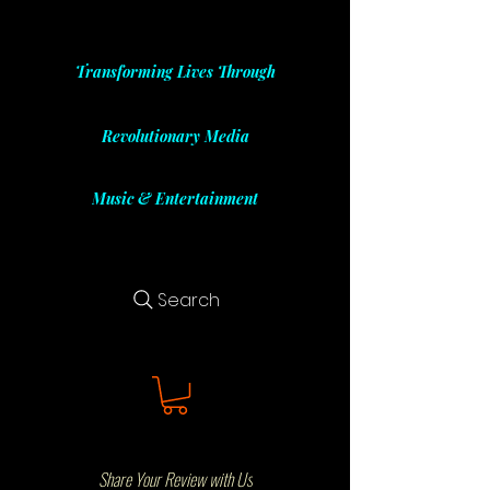
Transforming Lives Through
Revolutionary Media
Music & Entertainment
Search
Share Your Review with Us