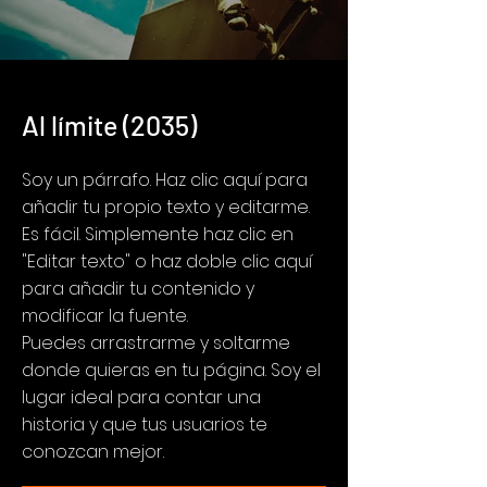
Al límite (2035)
Soy un párrafo. Haz clic aquí para
añadir tu propio texto y editarme.
Es fácil. Simplemente haz clic en
"Editar texto" o haz doble clic aquí
para añadir tu contenido y
modificar la fuente.
Puedes arrastrarme y soltarme
donde quieras en tu página. Soy el
lugar ideal para contar una
historia y que tus usuarios te
conozcan mejor.