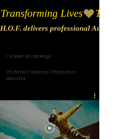
Transforming Lives
H.O.F. delivers professional Audio & Vide
< Volver al catálogo
2h 15min | Idioma | Productor
Director