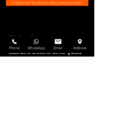
Obtener licencia de proyección
Véalo primero
Phone
WhatsApp
Email
Address
Suscríbete al boletín de HOF y MMN
Nombre y apellido
Dirección de correo electrónico
Sí, suscríbeme a tu 
boletín.
Entregar