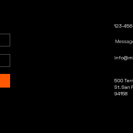
123-456
Messag
info@mi
500 Terr
St. San 
94158