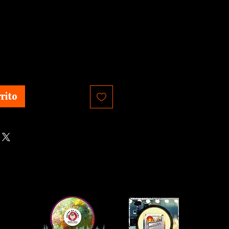
Precio
rito