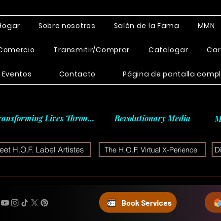
Hogar
Sobre nosotros
Salón de la Fama
MMN
Comercio
Transmitir/Comprar
Catalogar
Car
Eventos
Contacto
Página de pantalla comp
ransforming Lives Through
Revolutionary Media
M
et H.O.F. Label Artistes
The H.O.F. Virtual X-Perience
D
Book Services