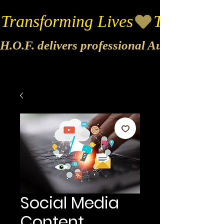
Transforming Lives
H.O.F. delivers professional Audio & Vide
Social Media
Content