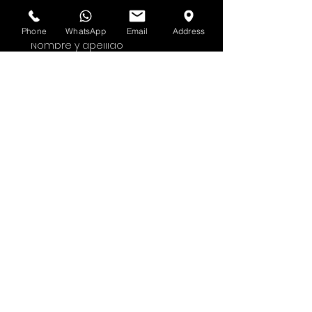
Suscríbete al boletín de HOF y MMN
Phone
WhatsApp
Email
Address
Nombre y apellido
Dirección de correo electrónico
Sí, suscríbeme a tu 
boletín.
Entregar