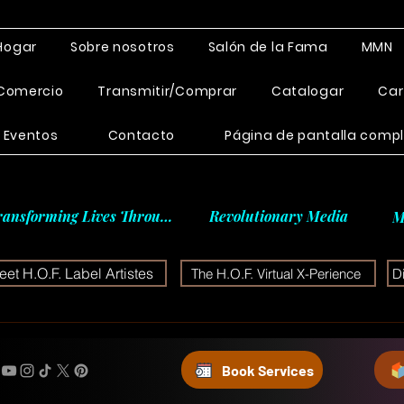
Hogar
Sobre nosotros
Salón de la Fama
MMN
Comercio
Transmitir/Comprar
Catalogar
Car
Eventos
Contacto
Página de pantalla comp
ransforming Lives Through
Revolutionary Media
M
et H.O.F. Label Artistes
The H.O.F. Virtual X-Perience
D
Book Services