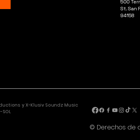
500 Terr
St. San 
94158
ductions y X-Klusiv Soundz Music
U-SOL
© Derechos de 