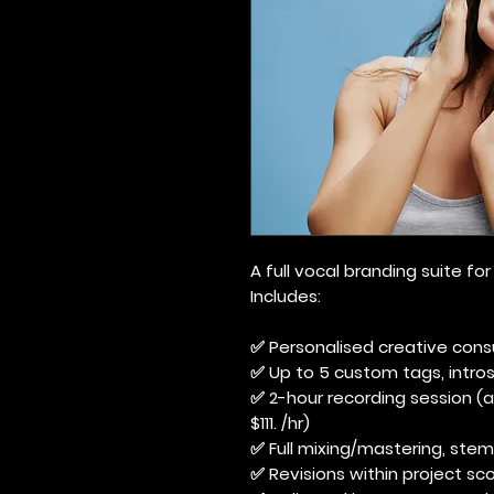
A full vocal branding suite f
Includes:
✅ Personalised creative cons
✅ Up to 5 custom tags, intros,
✅ 2-hour recording session (ad
$111. /hr)
✅ Full mixing/mastering, stem
✅ Revisions within project sco