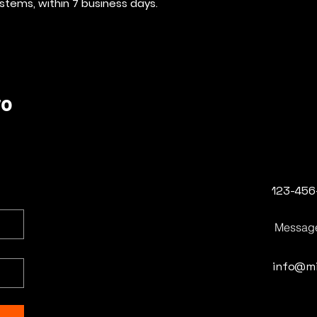
stems, within 7 business days.
ro
123-456
Messag
info@mi