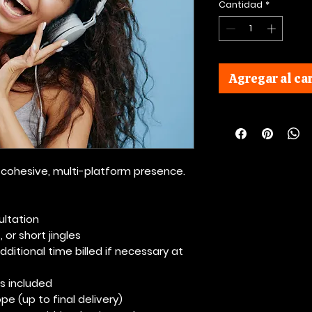
Cantidad
*
Agregar al car
or cohesive, multi-platform presence.
ultation
 or short jingles
ditional time billed if necessary at
s included
pe (up to final delivery)