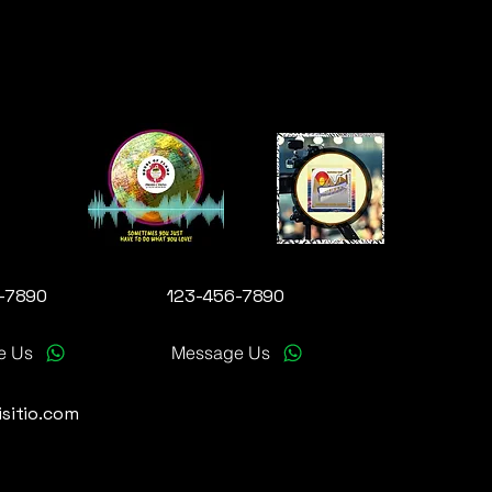
-7890
123-456-7890
e Us
Message Us
sitio.com