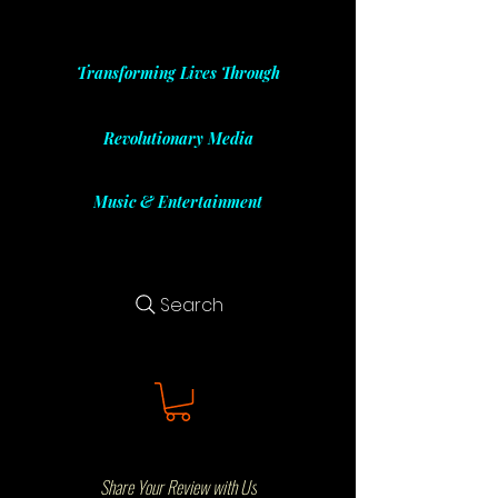
Transforming Lives Through
Revolutionary Media
Music & Entertainment
Search
Share Your Review with Us