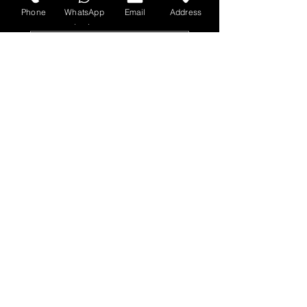
Phone
WhatsApp
Email
Address
Nombre y apellido
Dirección de correo electrónico
Sí, suscríbeme a tu 
boletín.
Entregar