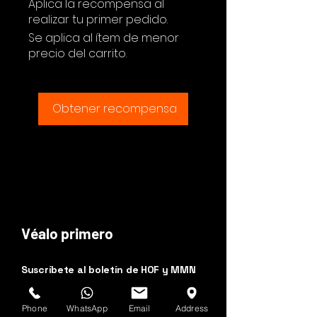
Aplica la recompensa al
realizar tu primer pedido.
Se aplica al ítem de menor
precio del carrito.
Obtener recompensa
Véalo primero
Suscríbete al boletín de HOF y MMN
Nombre y apellido
Phone
WhatsApp
Email
Address