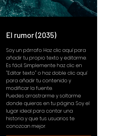
El rumor (2035)
Soy un párrafo. Haz clic aquí para
añadir tu propio texto y editarme.
Es fácil. Simplemente haz clic en
"Editar texto" o haz doble clic aquí
para añadir tu contenido y
modificar la fuente.
Puedes arrastrarme y soltarme
donde quieras en tu página. Soy el
lugar ideal para contar una
historia y que tus usuarios te
conozcan mejor.