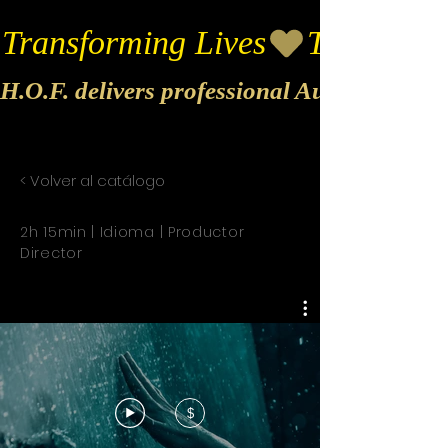
Transforming Lives
H.O.F. delivers professional Audio & Vide
< Volver al catálogo
2h 15min | Idioma | Productor
Director
$