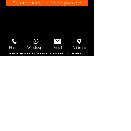
Obtener licencia de proyección
Véalo primero
Phone
WhatsApp
Email
Address
Suscríbete al boletín de HOF y MMN
Nombre y apellido
Dirección de correo electrónico
Sí, suscríbeme a tu 
boletín.
Entregar