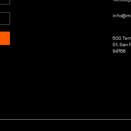
anced vocal
info@mi
g/mastering •
500 Terr
St. San 
94158
ded social
 campaign •