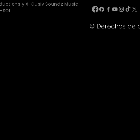
 & show
ductions y X-Klusiv Soundz Music
U-SOL
© Derechos de 
als (for
ngs)