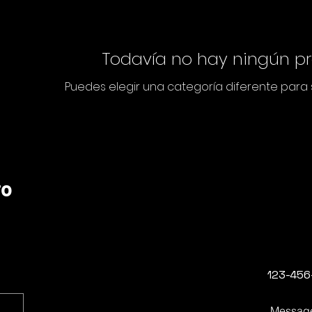
ore): • Lyric
Todavía no hay ningún pro
creation •
Puedes elegir una categoría diferente para
om
ro
rk/cover desig
123-456
Messag