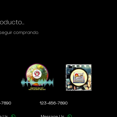
ducto...
 seguir comprando.
n
-7890
123-456-7890
e Us
Message Us