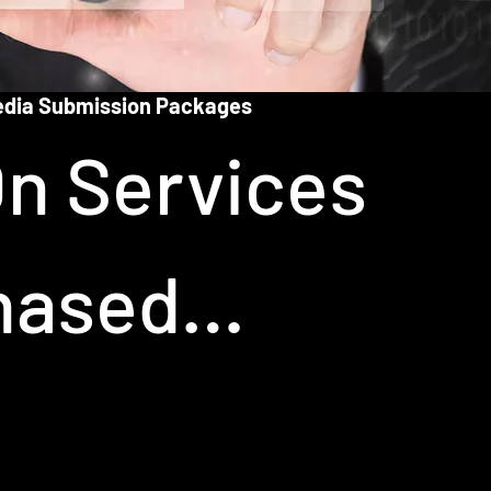
Media Submission Packages
n Services
hased
tely in the