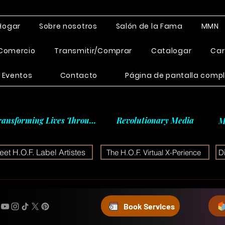
Hogar
Sobre nosotros
Salón de la Fama
MMN
Comercio
Transmitir/Comprar
Catalogar
Car
Eventos
Contacto
Página de pantalla comp
ransforming Lives Through
Revolutionary Media
M
et H.O.F. Label Artistes
The H.O.F. Virtual X-Perience
D
Book Services