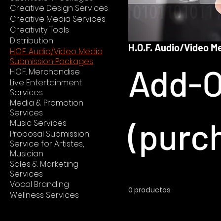
Creative Design Services
Creative Media Services
Creativity Tools
Distribution
H.O.F. Audio/Video 
H.O.F. Audio/Video Media
Submission Packages
Add-O
H.O.F. Merchandise
Live Entertainment
Services
Media & Promotion
Services
(purc
Music Services
Proposal Submission
Service for Artistes,
Musician
Sales & Marketing
separa
Services
Vocal Branding
0 productos
Wellness Services