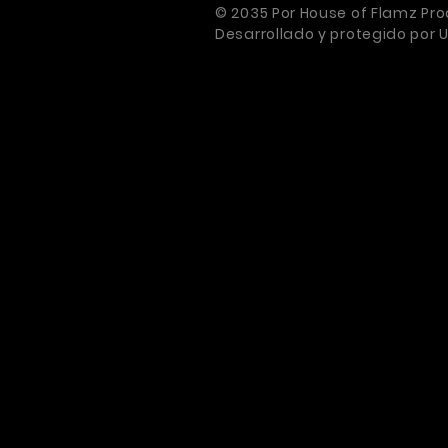
Event
© 2035 Por House of Flamz Pro
Desarrollado y protegido por
propos
booki