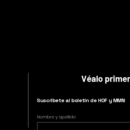
H.O.F. St
video 
Cust
Véalo prime
artwo
Suscríbete al boletín de HOF y MMN
Nombre y apellido